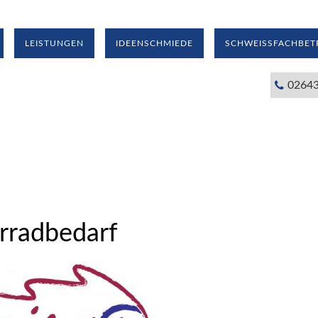
LEISTUNGEN
IDEENSCHMIEDE
SCHWEISSFACHBETR
02643
rradbedarf