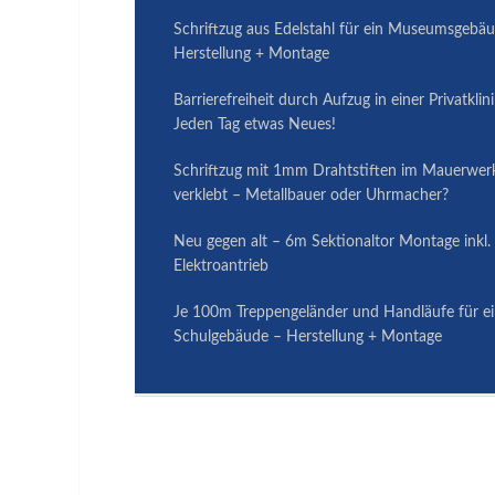
Schriftzug aus Edelstahl für ein Museumsgebä
Herstellung + Montage
Barrierefreiheit durch Aufzug in einer Privatklin
Jeden Tag etwas Neues!
Schriftzug mit 1mm Drahtstiften im Mauerwer
verklebt – Metallbauer oder Uhrmacher?
Neu gegen alt – 6m Sektionaltor Montage inkl.
Elektroantrieb
Je 100m Treppengeländer und Handläufe für e
Schulgebäude – Herstellung + Montage