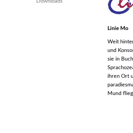
Downloads
Linie Mo
Weit hinte
und Konson
sie in Buc
Sprachozea
ihren Ort u
paradiesma
Mund flieg