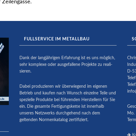
r Zeilengasse.
FULLSERVICE IM METALLBAU
S
Dank der langjährigen Erfahrung ist es uns möglich,
Chri
sehr komplexe oder ausge­fallene Projekte zu reali­
Indu
sieren.
D-5
Tele
Tele
Dabei produ­zieren wir überwiegend im eigenen
info
Betrieb und kaufen nach Wunsch einzelne Teile und
spezielle Produkte bei führenden Herstellern für Sie
ein. Die gesamte Fertigungskette ist innerhalb
Gesc
unseres Netzwerks durchgehend nach dem
Mo. 
geltenden Normenkatalog zertifiziert.
Term
Ko