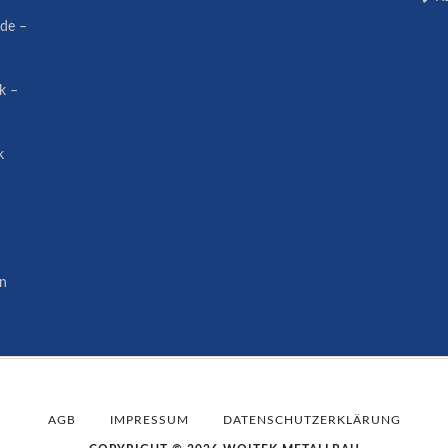
ude –
ik –
k
in
AGB
IMPRESSUM
DATENSCHUTZERKLÄRUNG