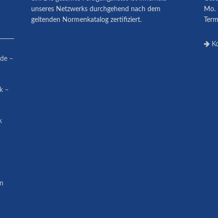
unseres Netzwerks durchgehend nach dem
Mo. 
geltenden Normenkatalog zertifiziert.
Term
Ko
ude –
ik –
k
in