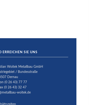
O ERREICHEN SIE UNS
stian Woitek Metallbau GmbH
striegebiet / Bundesstraße
3507 Dernau
fon (0 26 43) 77 77
fax (0 26 43) 32 47
@metallbau-woitek.de
häftszeiten