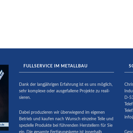
FULLSERVICE IM METALLBAU
S
Dank der langjährigen Erfahrung ist es uns möglich,
Chri
sehr komplexe oder ausge­fallene Projekte zu reali­
Indu
sieren.
D-5
Tele
Tele
Dabei produ­zieren wir überwiegend im eigenen
info
Betrieb und kaufen nach Wunsch einzelne Teile und
spezielle Produkte bei führenden Herstellern für Sie
ein. Die gesamte Fertigungskette ist innerhalb
Gesc