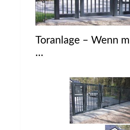
Toranlage – Wenn 
…