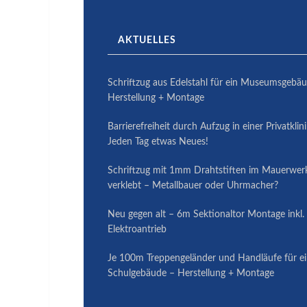
AKTUELLES
Schriftzug aus Edelstahl für ein Museumsgebä
Herstellung + Montage
Barrierefreiheit durch Aufzug in einer Privatklin
Jeden Tag etwas Neues!
Schriftzug mit 1mm Drahtstiften im Mauerwer
verklebt – Metallbauer oder Uhrmacher?
Neu gegen alt – 6m Sektionaltor Montage inkl.
Elektroantrieb
Je 100m Treppengeländer und Handläufe für e
Schulgebäude – Herstellung + Montage