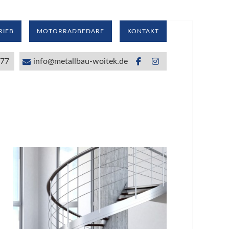
IEB
MOTORRADBEDARF
KONTAKT
777
info@metallbau-woitek.de